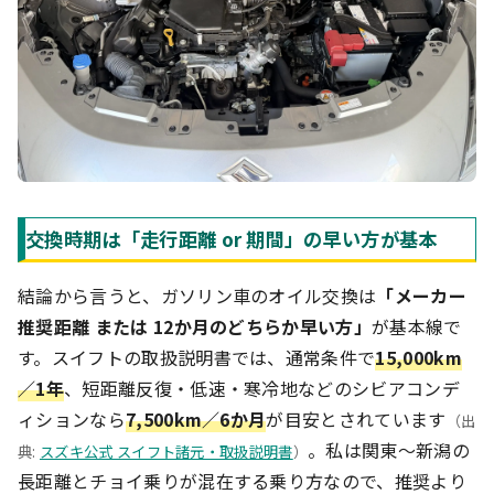
交換時期は「走行距離 or 期間」の早い方が基本
結論から言うと、ガソリン車のオイル交換は
「メーカー
推奨距離 または 12か月のどちらか早い方」
が基本線で
す。スイフトの取扱説明書では、通常条件で
15,000km
／1年
、短距離反復・低速・寒冷地などのシビアコンデ
ィションなら
7,500km／6か月
が目安とされています
（出
。私は関東〜新潟の
典:
スズキ公式 スイフト諸元・取扱説明書
）
長距離とチョイ乗りが混在する乗り方なので、推奨より