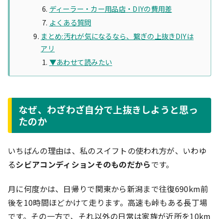
ディーラー・カー用品店・DIYの費用差
よくある質問
まとめ:汚れが気になるなら、繋ぎの上抜きDIYは
アリ
▼あわせて読みたい
なぜ、わざわざ自分で上抜きしようと思っ
たのか
いちばんの理由は、私のスイフトの使われ方が、いわゆ
る
シビアコンディションそのものだから
です。
月に何度かは、日帰りで関東から新潟まで往復690km前
後を10時間ほどかけて走ります。高速も峠もある長丁場
です。その一方で、それ以外の日常は家族が近所を10km