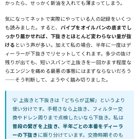
かったら、せっかく新油を入れても薄まってしまう。
気になってネットで実際にやっている人の記録をいくつ
も読みました。すると、
パイプをオイルパンの底までし
っかり届かせれば、下抜きとほとんど変わらない量が抜
ける
という声が多い。加えて私の場合、半年に一度はデ
ィーラーが下抜きでリセットしてくれます。多少の抜け
残りが出ても、短いスパンで上抜きを一回かます程度な
らエンジンを痛める最悪の事態にはまずならないだろう
——そう判断して、ようやく踏み切りました。
💡 上抜きと下抜きは「どちらが正解」というより
使い分けです。手軽さなら上抜き、フィルター交
換やドレン周りまで点検したいなら下抜き。私は
普段の繋ぎを上抜き、半年ごとの本番をディーラ
ーの下抜き
に振り分けています。交換時期そのも