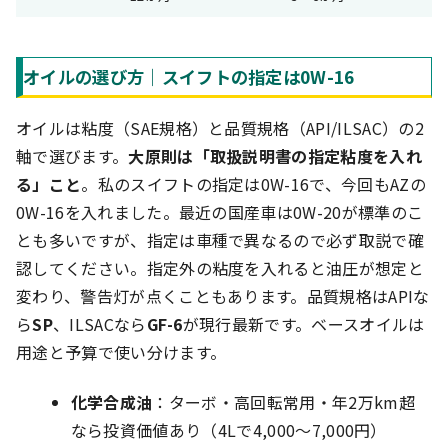
オイルの選び方｜スイフトの指定は0W-16
オイルは粘度（SAE規格）と品質規格（API/ILSAC）の2
軸で選びます。
大原則は「取扱説明書の指定粘度を入れ
る」こと
。私のスイフトの指定は0W-16で、今回もAZの
0W-16を入れました。最近の国産車は0W-20が標準のこ
とも多いですが、指定は車種で異なるので必ず取説で確
認してください。指定外の粘度を入れると油圧が想定と
変わり、警告灯が点くこともあります。品質規格はAPIな
ら
SP
、ILSACなら
GF-6
が現行最新です。ベースオイルは
用途と予算で使い分けます。
化学合成油
：ターボ・高回転常用・年2万km超
なら投資価値あり（4Lで4,000〜7,000円）