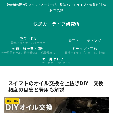
神奈川の現行型スイフトオーナーが、整備DIY・ドライブ・燃費を"実体
験"で記録
快適カーライフ研究所
整備・DIY
洗車・コーティング
洗車・タイヤ・バッテリー
燃費・維持費・節約
ドライブ・車旅
カー用品セール、維持費節約、保険見直し
日帰りドライブ、車中泊、観光
カー用品レビュー
カー用品・便利グッズ
スイフトのオイル交換を上抜きDIY｜交換
頻度の目安と費用も解説
整備・DIY