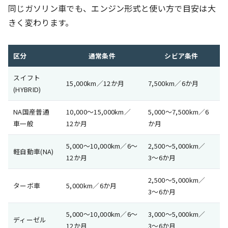
同じガソリン車でも、エンジン形式と使い方で目安は大
きく変わります。
区分
通常条件
シビア条件
スイフト
15,000km／12か月
7,500km／6か月
(HYBRID)
NA国産普通
10,000〜15,000km／
5,000〜7,500km／6
車一般
12か月
か月
5,000〜10,000km／6〜
2,500〜5,000km／
軽自動車(NA)
12か月
3〜6か月
2,500〜5,000km／
ターボ車
5,000km／6か月
3〜6か月
5,000〜10,000km／6〜
3,000〜5,000km／
ディーゼル
12か月
3〜6か月