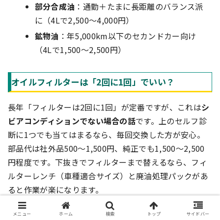
部分合成油
：通勤＋たまに長距離のバランス派
に（4Lで2,500〜4,000円）
鉱物油
：年5,000km以下のセカンドカー向け
（4Lで1,500〜2,500円）
オイルフィルターは「2回に1回」でいい？
長年「フィルターは2回に1回」が定番ですが、これは
シ
ビアコンディションでない場合の話
です。上のセルフ診
断に1つでも当てはまるなら、毎回交換した方が安心。
部品代は社外品500〜1,500円、純正でも1,500〜2,500
円程度です。下抜きでフィルターまで替えるなら、フィ
ルターレンチ（車種適合サイズ）と廃油処理パックがあ
ると作業が楽になります。
メニュー
ホーム
検索
トップ
サイドバー