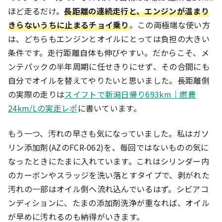
ほど走るだけ。
長距離の連続走行と、エンジンが温まり
きらないうちに止まるチョイ乗り
。この両極端な使い方
は、どちらもエンジンとオイルにとっては負担の大きい
条件です。走行距離自体も伸びやすい。だからこそ、メ
ンテパックの半年周期に任せきりにせず、その合間にも
自分でオイルを替えてやりたいと思いました。長距離側
の実際の走りは
スイフトで新潟日帰り693km｜燃費
24km/Lの実走レポ
に書いています。
もう一つ、汚れの早さも気になっていました。私はガソ
リン添加剤(AZのFCR-062)を、毎回ではないものの気に
なったときにたまに入れています。これはシリンダー内
のカーボンやスラッジを洗い落とすタイプで、剥がれた
汚れの一部はオイル側へ流れ込んでいるはず。シビアコ
ンディションに、たまの添加剤洗浄が重なれば、オイル
が早めに汚れるのも納得がいきます。