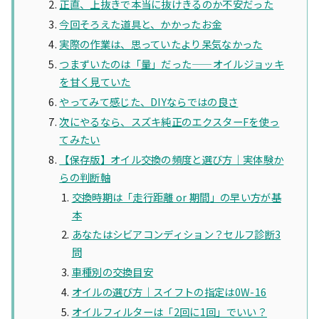
正直、上抜きで本当に抜けきるのか不安だった
今回そろえた道具と、かかったお金
実際の作業は、思っていたより呆気なかった
つまずいたのは「量」だった——オイルジョッキ
を甘く見ていた
やってみて感じた、DIYならではの良さ
次にやるなら、スズキ純正のエクスターFを使っ
てみたい
【保存版】オイル交換の頻度と選び方｜実体験か
らの判断軸
交換時期は「走行距離 or 期間」の早い方が基
本
あなたはシビアコンディション？セルフ診断3
問
車種別の交換目安
オイルの選び方｜スイフトの指定は0W-16
オイルフィルターは「2回に1回」でいい？