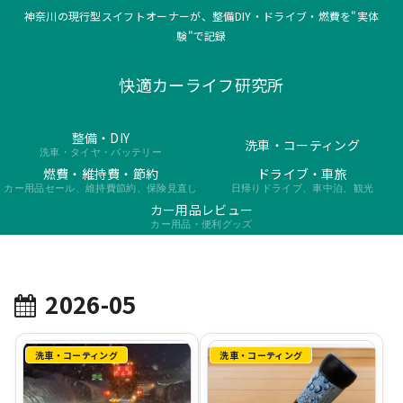
神奈川の現行型スイフトオーナーが、整備DIY・ドライブ・燃費を"実体
験"で記録
快適カーライフ研究所
整備・DIY
洗車・コーティング
洗車・タイヤ・バッテリー
燃費・維持費・節約
ドライブ・車旅
カー用品セール、維持費節約、保険見直し
日帰りドライブ、車中泊、観光
カー用品レビュー
カー用品・便利グッズ
2026-05
洗車・コーティング
洗車・コーティング