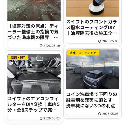
スイフトのフロントガラ
【塩害対策の原点】ディ
ス撥水コーティングDIY
ーラー整備士の指摘で気
｜油膜除去後の施工全工
づいた洗車機の限界｜コ
程
2026.05.08
イン洗車切替＋アンダー
2026.05.10
コーティング13,200円施
洗車・コーティング
工レポ
整備・DIY
コイン洗車場で下回りの
スイフトのエアコンフィ
融雪剤を確実に落とす｜
ルターをDIY交換｜車内5
洗車機にない3つの利点
分・全8ステップで完全
2026.05.05
ガイド
2026.05.03